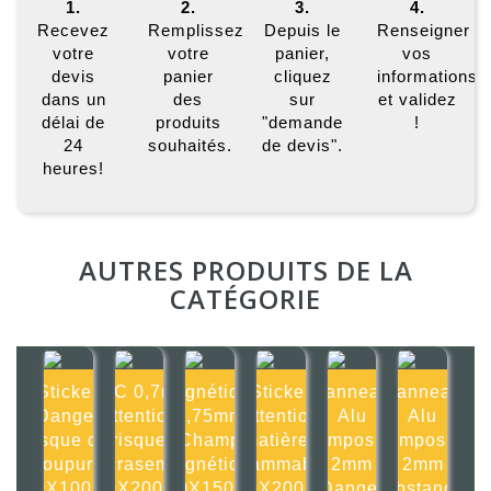
1.
2.
3.
4.
Recevez
Remplissez
Depuis le
Renseigner
votre
votre
panier,
vos
devis
panier
cliquez
informations
dans un
des
sur
et validez
délai de
produits
"demande
!
24
souhaités.
de devis".
heures!
AUTRES PRODUITS DE LA
CATÉGORIE
Sticker
PVC 0,7mm
Magnétique
Sticker
Panneau
Panneau
Danger
Attention
0,75mm
Attention
Alu
Alu
risque de
risque
Champ
matières
composite
composite
coupure
d'écrasement
magnétique
inflammables
2mm
2mm
100X100mm
200X200mm
150X150mm
200X200mm
Danger
Substances