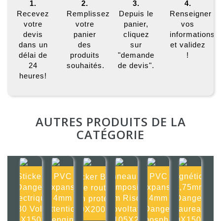
1.
2.
3.
4.
Recevez
Remplissez
Depuis le
Renseigner
votre
votre
panier,
vos
devis
panier
cliquez
informations
dans un
des
sur
et validez
délai de
produits
"demande
!
24
souhaités.
de devis".
heures!
AUTRES PRODUITS DE LA
CATÉGORIE
Sticker
PVC
Panneau Alu
PVC
Magnétique
Sticker Bord
Danger
Expansé
composite
Expansé
0,75mm
de route
électrique
4mm
2mm Risque
4mm
Danger
non protégé
230 Volts
Attention
photovoltatïque
Danger
Taureau
200X200mm
150X150mm
engin
105X2
atmosphère
150X150mm