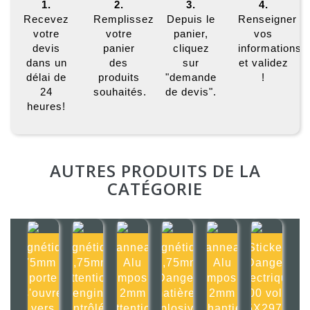
1.
2.
3.
4.
Recevez
Remplissez
Depuis le
Renseigner
votre
votre
panier,
vos
devis
panier
cliquez
informations
dans un
des
sur
et validez
délai de
produits
"demande
!
24
souhaités.
de devis".
heures!
AUTRES PRODUITS DE LA
CATÉGORIE
Magnétique
Magnétique
Panneau
Magnétique
Panneau
Sticker
0,75mm La
0,75mm
Alu
0,75mm
Alu
Danger
porte
Attention
composite
Danger
composite
électrique
s'ouvre
engin
2mm
matières
2mm
400 volts
vers
contrôlé à
Attention
explosives
Chantier
105X297mm