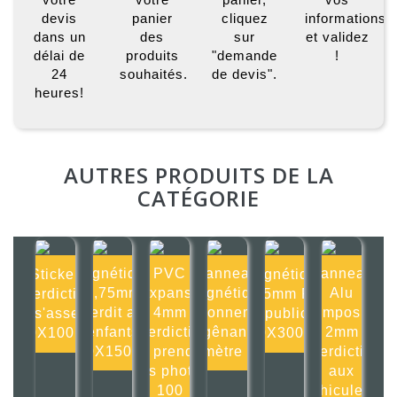
devis
panier
cliquez
informations
dans un
des
sur
et validez
délai de
produits
"demande
!
24
souhaités.
de devis".
heures!
AUTRES PRODUITS DE LA
CATÉGORIE
Magnétique
PVC
Panneau
Panneau
Sticker
Magnétique
0,75mm
Expansé
magnétique
Alu
Interdiction
0,75mm Pas
Interdit aux
4mm
stationnement
composite
de s'asseoir
de publicité
enfants
Interdiction
gênant
2mm
100X100mm
300X300mm
150X150mm
de prendre
diamètre 20c
Interdiction
des photos
aux
100
véhicules r