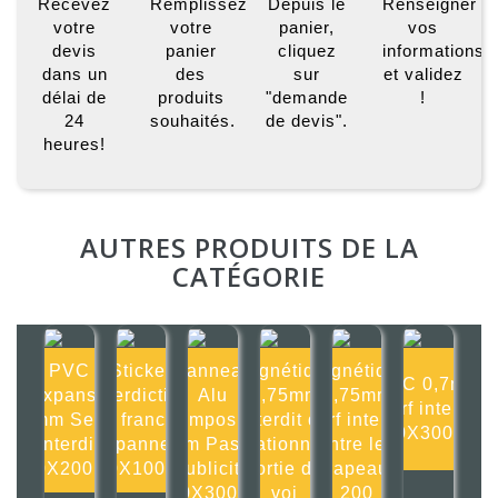
Recevez
Remplissez
Depuis le
Renseigner
votre
votre
panier,
vos
devis
panier
cliquez
informations
dans un
des
sur
et validez
délai de
produits
"demande
!
24
souhaités.
de devis".
heures!
AUTRES PRODUITS DE LA
CATÉGORIE
PVC
Sticker
Panneau
Magnétique
Magnétique
PVC 0,7mm
Expansé
Interdiction
Alu
0,75mm
0,75mm
Surf interdit
4mm Sens
de franchir
composite
Interdit de
Surf interdit
300X300mm
interdit
ce panneau
2mm Pas de
stationner
entre les
200X200mm
100X100mm
publicité
sortie de
drapeaux
300X300mm
voi
200