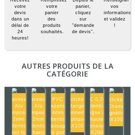
votre
votre
panier,
vos
devis
panier
cliquez
informations
dans un
des
sur
et validez
délai de
produits
"demande
!
24
souhaités.
de devis".
heures!
AUTRES PRODUITS DE LA
CATÉGORIE
Panneau
Panneau
PVC
Sticker
PVC 0,7mm
Sticker
Alu
Alu
Expansé
Danger
Attention
Champ
composite
composite
4mm
rayonnement
ligne à
magnétique
2mm
2mm
Attention
optique
haute
100X100mm
Attention
Attention
passage
100X100mm
tension
bruit fort
chariot
de pont
200X200mm