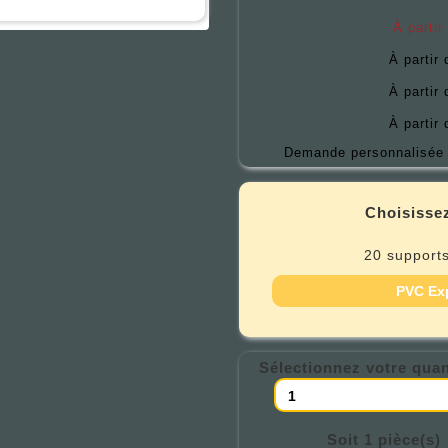
À partir
À partir
À partir
À partir
Demande personnalisée 
Choisissez
20 supports
PVC Ex
Sélectionnez votre quan
Soit 1 pièce(s)