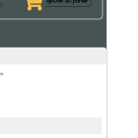
TC
mm