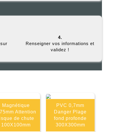
4.
 sur
Renseigner vos informations et
validez !
E
Magnétique
PVC 0,7mm
,75mm Attention
Danger Plage
isque de chute
fond profonde
100X100mm
300X300mm