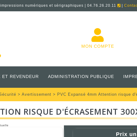
'impressions numériques et sérigraphiques | 04.76.26.20.11
|
Conta
MON COMPTE
 ET REVENDEUR
ADMINISTRATION PUBLIQUE
IMPR
Sécurité
>
Avertissement
> PVC Expansé 4mm Attention risque d
TION RISQUE D'ÉCRASEMENT 30
tuelle
Prix un