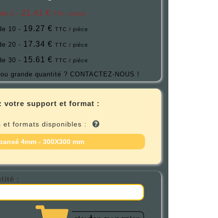
21.41 €
 de 1 -
TTC / pièce
19.27 €
 de 10 -
TTC / pièce
17.34 €
 de 20 -
TTC / pièce
15.61 €
 de 30 -
TTC / pièce
ou grande quantité ?
CONTACTEZ-NOUS !
 votre support et format :
 et formats disponibles :
pansé 4mm - 300X300 mm
tité :