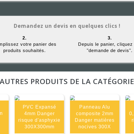
Demandez un devis en quelques clics !
2.
3.
plissez votre panier des
Depuis le panier, cliquez
produits souhaités.
"demande de devis".
AUTRES PRODUITS DE LA CATÉGORI
PVC Expansé
Panneau Alu
m
4mm Danger
composite 2mm
0
risque d'asphyxie
Danger matières
r
300X300mm
nocives 300X