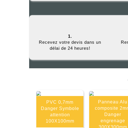
1.
Recevez votre devis dans un
Rem
délai de 24 heures!
Panneau Alu
PVC 0,7mm
composite 2m
Danger Symbole
Danger
attention
engrenage
100X100mm
300X300mm