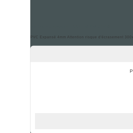
Référence produit : SSAE30X30-21538
PVC Expansé 4mm Attention risque d'écrasement 300x
P