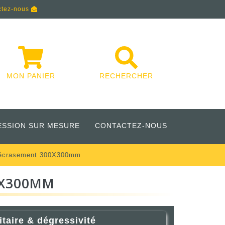
ctez-nous
MON PANIER
RECHERCHER
ESSION SUR MESURE
CONTACTEZ-NOUS
'écrasement 300X300mm
0X300MM
itaire & dégressivité