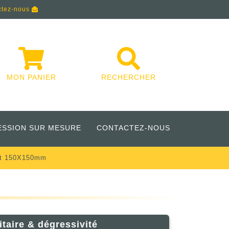
ctez-nous
MON PANIER
RECHERCHER
ESSION SUR MESURE
CONTACTEZ-NOUS
rt 150X150mm
itaire & dégressivité