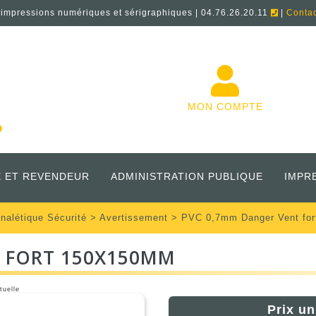
'impressions numériques et sérigraphiques | 04.76.26.20.11
|
Conta
MON COMPTE
 ET REVENDEUR
ADMINISTRATION PUBLIQUE
IMPR
nalétique Sécurité
>
Avertissement
> PVC 0,7mm Danger Vent fo
T FORT 150X150MM
tuelle
Prix un