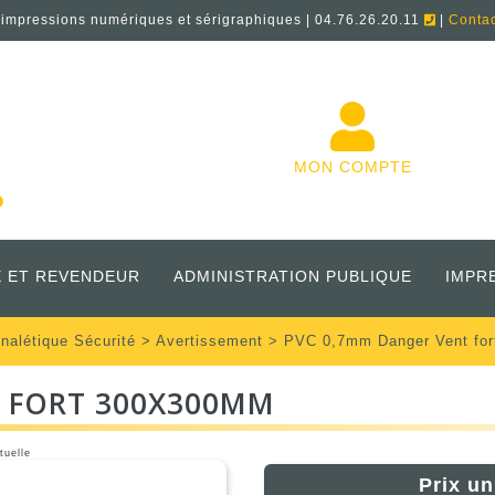
'impressions numériques et sérigraphiques | 04.76.26.20.11
|
Conta
MON COMPTE
 ET REVENDEUR
ADMINISTRATION PUBLIQUE
IMPR
nalétique Sécurité
>
Avertissement
> PVC 0,7mm Danger Vent fo
T FORT 300X300MM
tuelle
Prix un