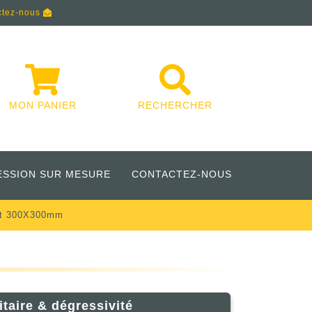
ctez-nous
MON PANIER
RECHERCHER
ESSION SUR MESURE
CONTACTEZ-NOUS
rt 300X300mm
itaire & dégressivité