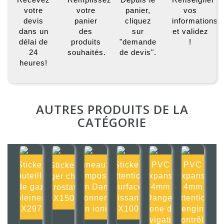
votre
votre
panier,
vos
devis
panier
cliquez
informations
dans un
des
sur
et validez
délai de
produits
"demande
!
24
souhaités.
de devis".
heures!
AUTRES PRODUITS DE LA
CATÉGORIE
Sticker
Panneau Alu
Sticker
PVC
PVC
Sticker
Bouteilles
composite
Attention
Expansé
Expansé
Danger charge
de gaz
2mm Danger
surface
4mm
4mm
électrostatique
pleines
Rayonnement
glissante
Danger
Attention
150X150mm
105X297mm
non ionisa
100X100mm
Zone de
engin
navigation
contrôlé