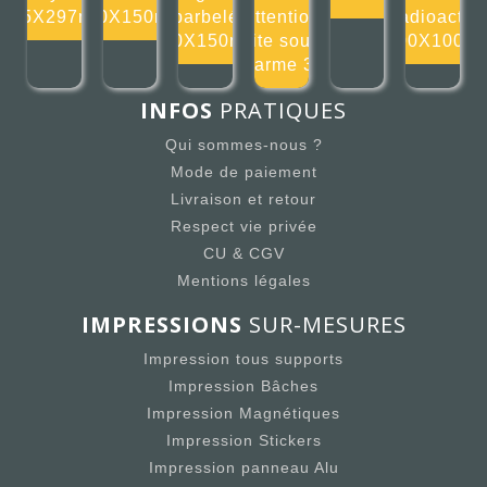
105X297mm
150X150mm
barbelé
Attention
radioactif
150X150mm
site sous
100X100m
alarme 30
INFOS
PRATIQUES
Qui sommes-nous ?
Mode de paiement
Livraison et retour
Respect vie privée
CU & CGV
Mentions légales
IMPRESSIONS
SUR-MESURES
Impression tous supports
Impression Bâches
Impression Magnétiques
Impression Stickers
Impression panneau Alu