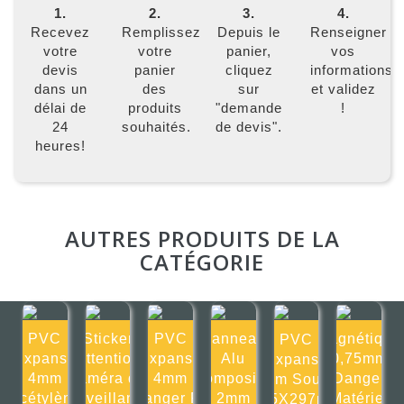
1.
2.
3.
4.
Recevez
Remplissez
Depuis le
Renseigner
votre
votre
panier,
vos
devis
panier
cliquez
informations
dans un
des
sur
et validez
délai de
produits
"demande
!
24
souhaités.
de devis".
heures!
AUTRES PRODUITS DE LA
CATÉGORIE
PVC
Sticker
PVC
Panneau
Magnétique
PVC
Expansé
Attention
Expansé
Alu
0,75mm
Expansé
4mm
caméra de
4mm
composite
Danger
4mm Soude
Acétylène
surveillance
Danger Fil
2mm
Matériel
105X297mm