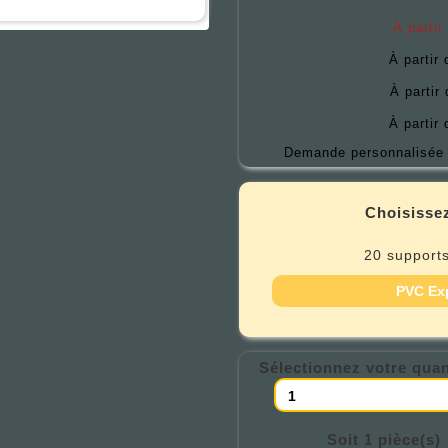
À partir
À partir
À partir
À partir
Demande personnalisée 
Choisissez
20 supports
PVC Ex
Sélectionnez votre quan
Soit 1 pièce(s)