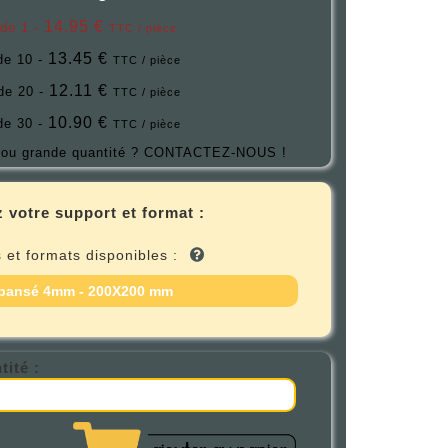
14.95 €
 de 1 -
TTC / pièce
13.45 €
 de 10 -
TTC / pièce
12.11 €
 de 20 -
TTC / pièce
10.90 €
 de 30 -
TTC / pièce
ou grande quantité ?
CONTACTEZ-NOUS !
 votre support et format :
 et formats disponibles :
pansé 4mm - 200X200 mm
tité :