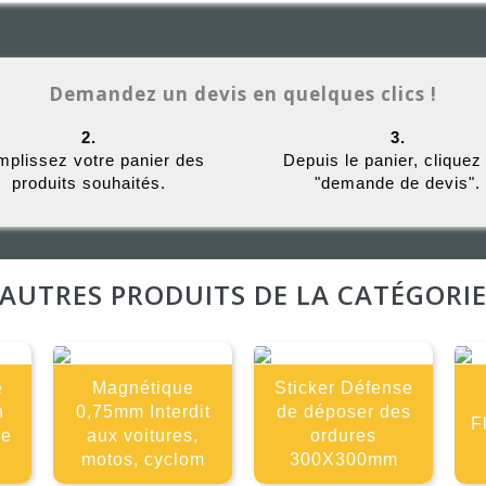
Demandez un devis en quelques clics !
2.
3.
plissez votre panier des
Depuis le panier, cliquez
produits souhaités.
"demande de devis".
AUTRES PRODUITS DE LA CATÉGORI
é
Magnétique
Sticker Défense
n
0,75mm Interdit
de déposer des
F
ge
aux voitures,
ordures
motos, cyclom
300X300mm