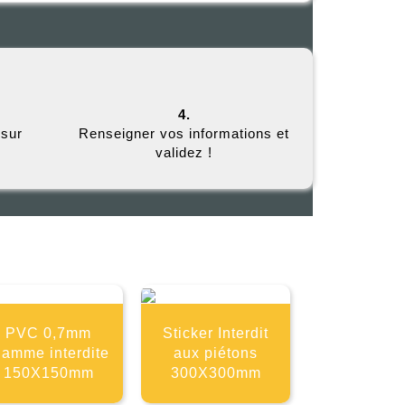
4.
 sur
Renseigner vos informations et
validez !
E
PVC 0,7mm
Sticker Interdit
lamme interdite
aux piétons
150X150mm
300X300mm