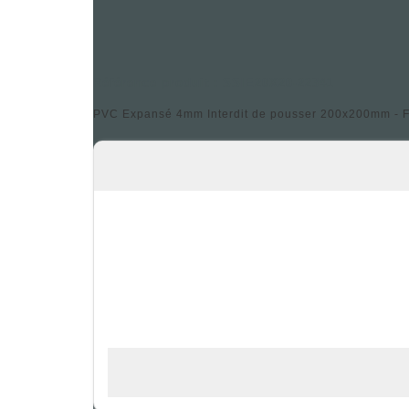
Référence produit : SSIE20X20-22341
PVC Expansé 4mm Interdit de pousser 200x200mm - Fa