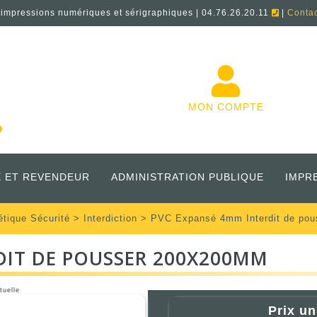
'impressions numériques et sérigraphiques | 04.76.26.20.11
|
Conta
MON COMPTE
 ET REVENDEUR
ADMINISTRATION PUBLIQUE
IMPR
étique Sécurité
>
Interdiction
> PVC Expansé 4mm Interdit de po
DIT DE POUSSER 200X200MM
tuelle
Prix un