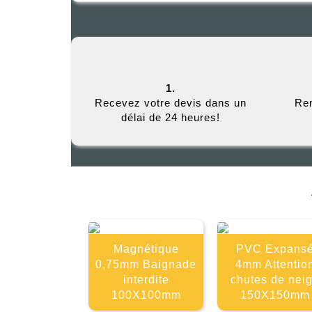
1.
Recevez votre devis dans un
Rem
délai de 24 heures!
Magnétique
PVC Expans
0,75mm Baignade
4mm Attentio
interdite
chutes de nei
100X100mm
150X150mm