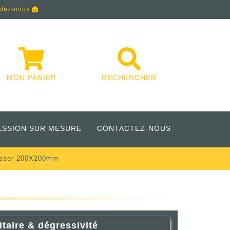
ctez-nous
MON PANIER
RECHERCHER
ESSION SUR MESURE
CONTACTEZ-NOUS
usser 200X200mm
itaire & dégressivité