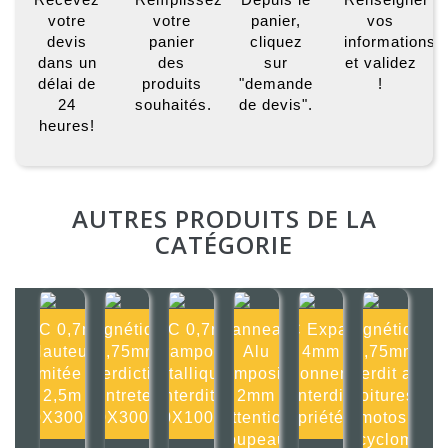
votre
votre
panier,
vos
devis
panier
cliquez
informations
dans un
des
sur
et validez
délai de
produits
"demande
!
24
souhaités.
de devis".
heures!
AUTRES PRODUITS DE LA
CATÉGORIE
PVC 0,7mm
Magnétique
PVC 0,7mm
Panneau
PVC Expansé
Magnétique
Hauteur
0,75mm
Crampons
Alu
4mm
0,75mm
limitée à
Interdiction
métalliques
composite
Stationnement
Interdit aux
2,5m
d'entretenir
interdits
2mm
interdit
voitures,
300X300mm
300X300mm
100X100mm
Attention
propriété pri
motos,
troupeaux
cyclom