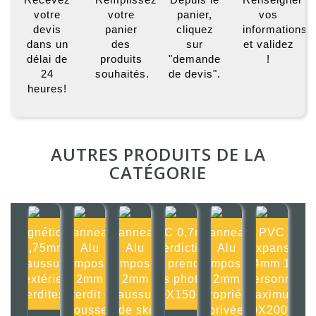
votre
votre
panier,
vos
devis
panier
cliquez
informations
dans un
des
sur
et validez
délai de
produits
"demande
!
24
souhaités.
de devis".
heures!
AUTRES PRODUITS DE LA
CATÉGORIE
Magnétique
Panneau
Panneau
PVC 0,7mm
Panneau
PVC
0,75mm
Alu
Alu
Interdiction
Alu
Expansé
Chaussures
composite
composite
de prendre
composite
4mm 1
d'extérieur
2mm
2mm
des photos
2mm
Personne
interdites 2
Interdit de
Chaussures
150X150mm
Propriété
maximum
pousser
de ski
privée
200X200mm