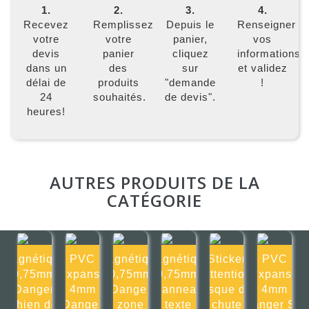
1.
2.
3.
4.
Recevez
Remplissez
Depuis le
Renseigner
votre
votre
panier,
vos
devis
panier
cliquez
informations
dans un
des
sur
et validez
délai de
produits
"demande
!
24
souhaités.
de devis".
heures!
AUTRES PRODUITS DE LA
CATÉGORIE
Magnétique
PVC
Magnétique
Magnétique
Sticker
PVC
0,75mm
Expansé
0,75mm
0,75mm
Attention
Expansé
Danger
4mm
Danger
Panneau
risque de
4mm
chien de
Danger
zone
texte
chute
Danger Sol