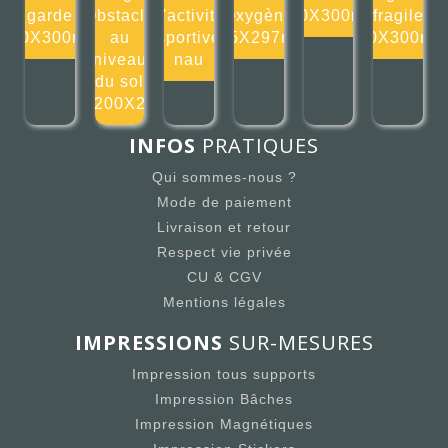
garde
Obstacle
d'activité
Oxygène
300X300mm
fragile
300X300mm
au
sportive
105X297mm
300X300m
niveau
nau
du sol
200X2
INFOS
PRATIQUES
Qui sommes-nous ?
Mode de paiement
Livraison et retour
Respect vie privée
CU & CGV
Mentions légales
IMPRESSIONS
SUR-MESURES
Impression tous supports
Impression Bâches
Impression Magnétiques