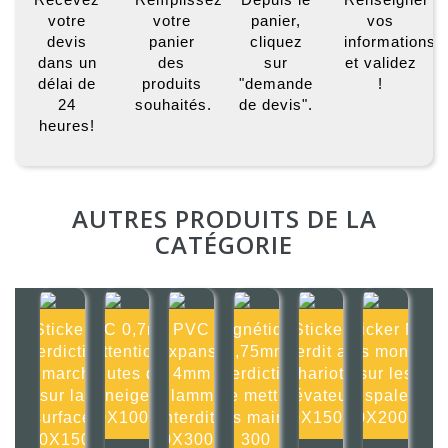
votre
votre
panier,
vos
devis
panier
cliquez
informations
dans un
des
sur
et validez
délai de
produits
"demande
!
24
souhaités.
de devis".
heures!
AUTRES PRODUITS DE LA
CATÉGORIE
Sticker
PVC 0,7mm
PVC
Magnétique
Sticker
Sticker Ne
Interdiction
Attention
Expansé
0,75mm
Interdit aux
pas monter
de marcher
chutes de
4mm
Interdiction
chariots
sur les
sur la
neige
Flamme
de mettre
élévateurs
transpalettes
surface
100X100mm
interdite
les mains
150X150mm
200X200mm
150X150m
300X300mm
300