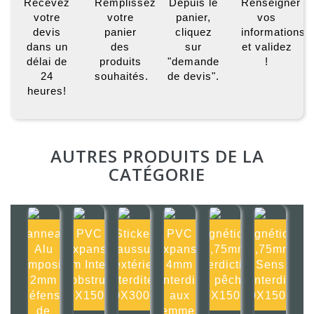
Recevez
Remplissez
Depuis le
Renseigner
votre
votre
panier,
vos
devis
panier
cliquez
informations
dans un
des
sur
et validez
délai de
produits
"demande
!
24
souhaités.
de devis".
heures!
AUTRES PRODUITS DE LA
CATÉGORIE
Panneau
PVC
Sticker
PVC
Magnétique
Magnétique
Alu
Expansé
Chaussures
Expansé
0,75mm
0,75mm
composite
4mm Interdit
d'extérieur
4mm
Interdiction
Sens
2mm
d'obstruer
interdites
Interdit
de pêcher
interdit
Défense
150X150mm
300X300mm
aux
150X150mm
150X150mm
de
femmes