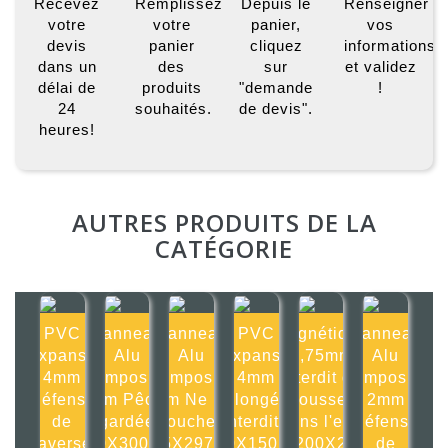
Recevez
Remplissez
Depuis le
Renseigner
votre
votre
panier,
vos
devis
panier
cliquez
informations
dans un
des
sur
et validez
délai de
produits
"demande
!
24
souhaités.
de devis".
heures!
AUTRES PRODUITS DE LA
CATÉGORIE
PVC
Panneau
Panneau
PVC
Magnétique
Panneau
Expansé
Alu
Alu
Expansé
0,75mm
Alu
4mm
composite
composite
4mm
Interdit de
composite
Défense
2mm Pêche
2mm Ne pas
Plongée
pousser
2mm
de
gardée
toucher
interdite
dans l'eau
Défense
traverser
300X300mm
105X297mm
150X150mm
200X2
de