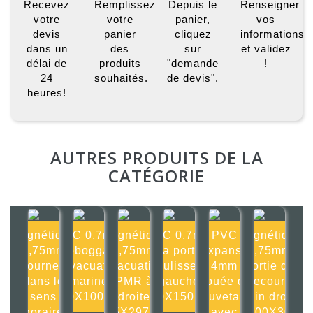
Recevez
Remplissez
Depuis le
Renseigner
votre
votre
panier,
vos
devis
panier
cliquez
informations
dans un
des
sur
et validez
délai de
produits
"demande
!
24
souhaités.
de devis".
heures!
AUTRES PRODUITS DE LA
CATÉGORIE
Magnétique
PVC 0,7mm
Magnétique
PVC 0,7mm
PVC
Magnétique
0,75mm
Toboggan
0,75mm
La porte
Expansé
0,75mm
Tournez
d'évacuation
Évacuation
coulisse à
4mm
Sortie de
dans le
marine
PMR à
gauche
Bouée de
secours
sens
100X100mm
droite
150X150mm
sauvetage
main droite
horaire
105X297mm
avec
300X30