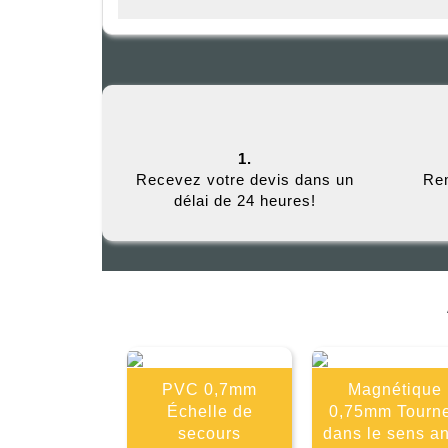
1.
Recevez votre devis dans un
Rem
délai de 24 heures!
PVC 0,7mm
Magnétique
Échelle de
0,75mm Tourn
secours
dans le sens an