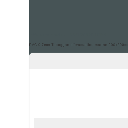
Référence produit : SSSP20X20-18055
PVC 0,7mm Toboggan d'évacuation marine 200x200mm 