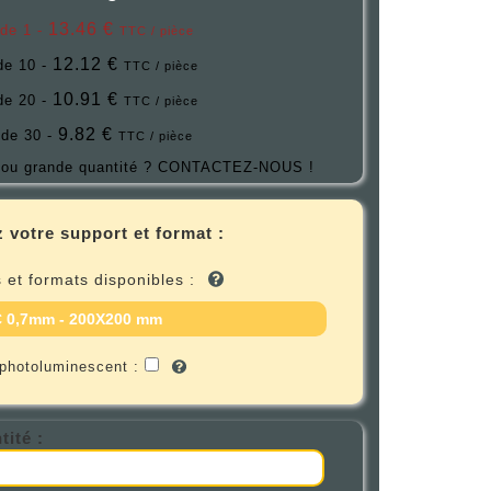
13.46 €
 de 1 -
TTC / pièce
12.12 €
 de 10 -
TTC / pièce
10.91 €
 de 20 -
TTC / pièce
9.82 €
 de 30 -
TTC / pièce
ou grande quantité ?
CONTACTEZ-NOUS !
 votre support et format :
 et formats disponibles :
 0,7mm - 200X200 mm
 photoluminescent :
tité :