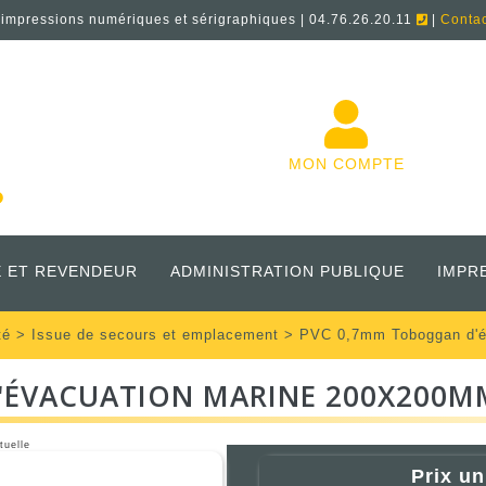
'impressions numériques et sérigraphiques | 04.76.26.20.11
|
Conta
MON COMPTE
 ET REVENDEUR
ADMINISTRATION PUBLIQUE
IMPR
té
>
Issue de secours et emplacement
> PVC 0,7mm Toboggan d'é
'ÉVACUATION MARINE 200X200M
tuelle
Prix un