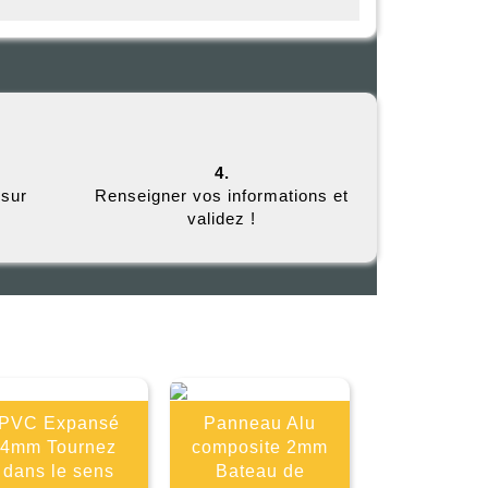
4.
 sur
Renseigner vos informations et
validez !
E
PVC Expansé
Panneau Alu
4mm Tournez
composite 2mm
dans le sens
Bateau de