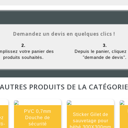
Demandez un devis en quelques clics !
2.
3.
plissez votre panier des
Depuis le panier, cliquez
produits souhaités.
"demande de devis".
AUTRES PRODUITS DE LA CATÉGORI
PVC 0,7mm
Sticker Gilet de
ez
Douche de
sauvetage pour
ti-
sécurité
bébé 300X300mm