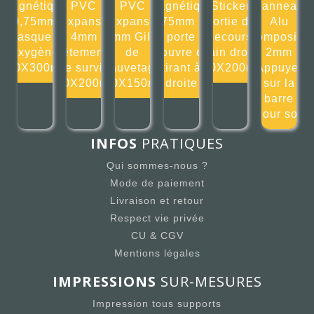
Magnétique
PVC
PVC
Magnétique
Sticker
Panneau
0,75mm
Expansé
Expansé
0,75mm La
Sortie de
Alu
Masque à
4mm
4mm Gilet
porte
secours
composite
oxygène
Vêtements
de
s'ouvre en
main droite
2mm
300X300mm
de survie
sauvetage
tirant à
200X200mm
Appuyer
200X200mm
150X150mm
droite
sur la
barre
pour sor
INFOS
PRATIQUES
Qui sommes-nous ?
Mode de paiement
Livraison et retour
Respect vie privée
CU & CGV
Mentions légales
IMPRESSIONS
SUR-MESURES
Impression tous supports