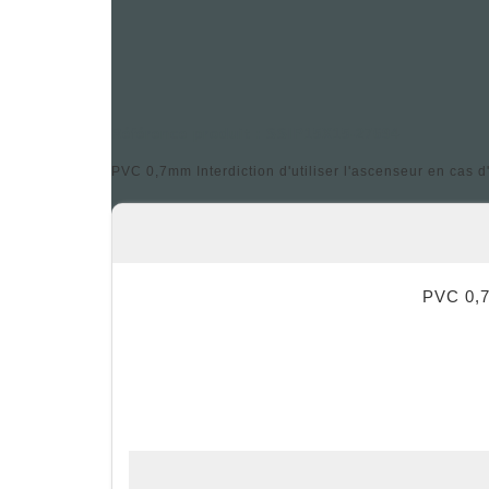
Référence produit : SSIP15X15-27694
PVC 0,7mm Interdiction d'utiliser l'ascenseur en cas 
PVC 0,7