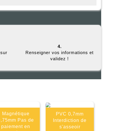
4.
 sur
Renseigner vos informations et
validez !
E
Magnétique
PVC 0,7mm
0,75mm Pas de
Interdiction de
paiement en
s'asseoir