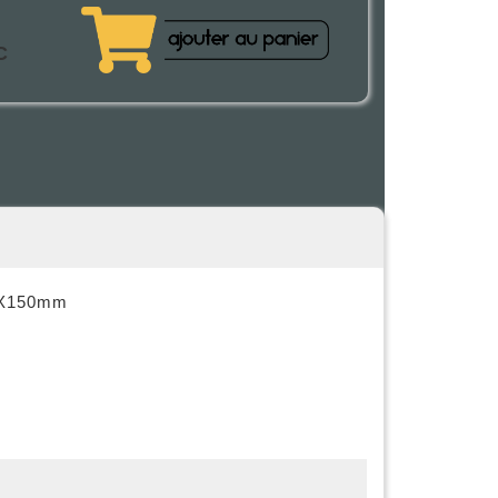
C
50X150mm