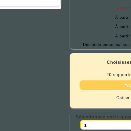
À parti
À partir
À partir
À partir
Demande personnalisée 
Choisissez
20 supports
PVC
Option
Sélectionnez votre quan