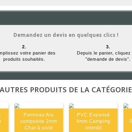
Demandez un devis en quelques clics !
2.
3.
plissez votre panier des
Depuis le panier, cliquez
produits souhaités.
"demande de devis".
AUTRES PRODUITS DE LA CATÉGORI
é
Panneau Alu
PVC Expansé
n
composite 2mm
4mm Camping
Char à voile
interdit