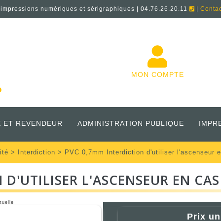
'impressions numériques et sérigraphiques | 04.76.26.20.11
|
Conta
MON COMPTE
 ET REVENDEUR
ADMINISTRATION PUBLIQUE
IMPR
ité
>
Interdiction
> PVC 0,7mm Interdiction d'utiliser l'ascenseur
 D'UTILISER L'ASCENSEUR EN CA
tuelle
Prix un