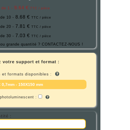
9.64 €
r de 1 -
TTC / pièce
8.68 €
 de 10 -
TTC / pièce
7.81 €
 de 20 -
TTC / pièce
7.03 €
 de 30 -
TTC / pièce
ou grande quantité ?
CONTACTEZ-NOUS !
 votre support et format :
 et formats disponibles :
 0,7mm - 150X150 mm
 photoluminescent :
tité :