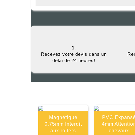
1.
Recevez votre devis dans un
Rem
délai de 24 heures!
Magnétique
PVC Expans
0,75mm Interdit
4mm Attentio
aux rollers
chevaux