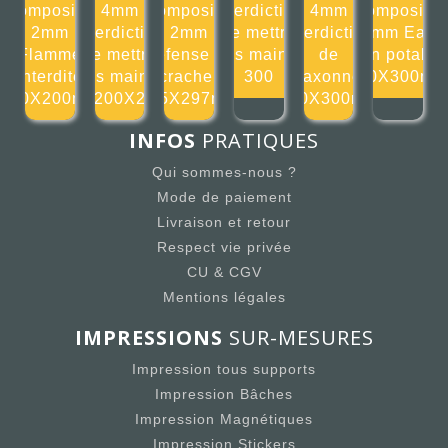
composite
4mm
composite
Interdiction
4mm
composite
2mm
Interdiction
2mm
de mettre
Interdiction
2mm Eau
Flamme
de mettre
Défense de
les mains
de
non potable
interdite
les mains
cracher
300
klaxonner
300X300m
200X200mm
200X2
105X297mm
300X300mm
INFOS
PRATIQUES
Qui sommes-nous ?
Mode de paiement
Livraison et retour
Respect vie privée
CU & CGV
Mentions légales
IMPRESSIONS
SUR-MESURES
Impression tous supports
Impression Bâches
Impression Magnétiques
Impression Stickers