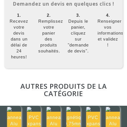
Demandez un devis en quelques clics !
1.
2.
3.
4.
Recevez
Remplissez
Depuis le
Renseigner
votre
votre
panier,
vos
devis
panier
cliquez
informations
dans un
des
sur
et validez
délai de
produits
"demande
!
24
souhaités.
de devis".
heures!
AUTRES PRODUITS DE LA
CATÉGORIE
Panneau
PVC
Panneau
Magnétique
PVC
Panneau
Alu
Expansé
Alu
0,75mm
Expansé
Alu