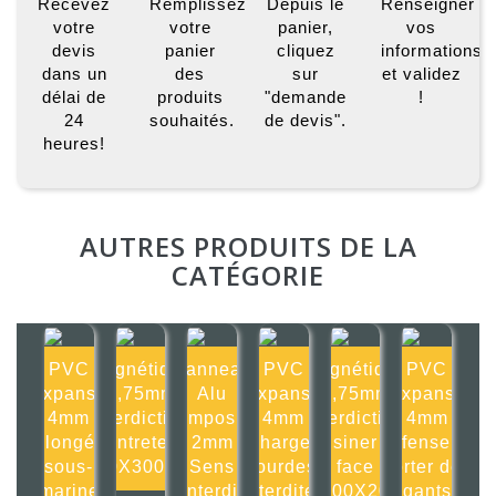
Recevez
Remplissez
Depuis le
Renseigner
votre
votre
panier,
vos
devis
panier
cliquez
informations
dans un
des
sur
et validez
délai de
produits
"demande
!
24
souhaités.
de devis".
heures!
AUTRES PRODUITS DE LA
CATÉGORIE
PVC
Magnétique
Panneau
PVC
Magnétique
PVC
Expansé
0,75mm
Alu
Expansé
0,75mm
Expansé
4mm
Interdiction
composite
4mm
Interdiction
4mm
Plongée
d'entretenir
2mm
Charges
d'usiner de
Défense de
sous-
300X300mm
Sens
lourdes
face
porter des
marine
interdit
interdites
200X20
gants