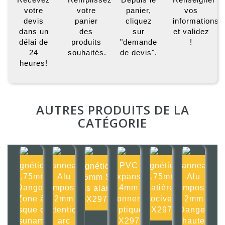
votre
votre
panier,
vos
devis
panier
cliquez
informations
dans un
des
sur
et validez
délai de
produits
"demande
!
24
souhaités.
de devis".
heures!
AUTRES PRODUITS DE LA
CATÉGORIE
Magnétique
Panneau
PVC
Magnétique
Panneau
Magnétique
0,75mm
Alu
Expansé
0,75mm
Alu
0,75mm Site
Danger
composite
4mm
Matières
composite
sous alarme
Zone à
2mm
Rayonnement
nocives
2mm
105X297mm
risque de
Attention
optique
105X297mm
Danger
tsunami
arc
105X297mm
haute