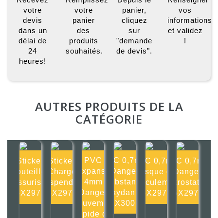
votre
votre
panier,
vos
devis
panier
cliquez
informations
dans un
des
sur
et validez
délai de
produits
"demande
!
24
souhaités.
de devis".
heures!
AUTRES PRODUITS DE LA
CATÉGORIE
PVC
PVC 0,7mm
Sticker
Sticker
PVC 0,7mm
PVC 0,7mm
Expansé
Danger
Bouteilles
Charge
Risque de
Danger
4mm
Substance
pressurisées
suspendue
basculement
électrostatique
Danger
oxydante
105X297mm
105X297mm
105X297mm
105X297mm
mouvement
300X300mm
rapide de