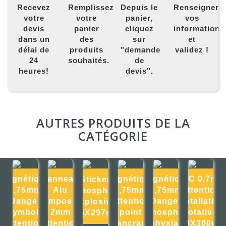
Recevez
Remplissez
Depuis le
Renseigner
votre
votre
panier,
vos
devis
panier
cliquez
informations
dans un
des
sur
et
délai de
produits
"demande
validez !
24
souhaités.
de
heures!
devis".
AUTRES PRODUITS DE LA
CATÉGORIE
Magnétique
Panneau
Magnétique
Magnétique
PVC 0,7mm
Sticker
0,75mm
Alu
0,75mm
0,75mm
Attention
Atmosphère
Danger
composite
Attention
Danger
installation
explosive
Symbole
2mm
point
Atmosphère
rotative
105X297mm
attention
Attention
d'ancrage
asphyxiante
300X300m