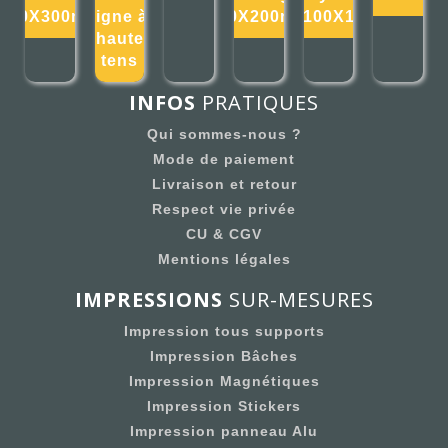
300X300mm
ligne à
200X200mm
100X1
haute
tens
INFOS
PRATIQUES
Qui sommes-nous ?
Mode de paiement
Livraison et retour
Respect vie privée
CU & CGV
Mentions légales
IMPRESSIONS
SUR-MESURES
Impression tous supports
Impression Bâches
Impression Magnétiques
Impression Stickers
Impression panneau Alu