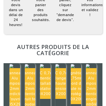
devis
panier
cliquez
informations
dans un
des
sur
et validez
délai de
produits
"demande
!
24
souhaités.
de devis".
heures!
AUTRES PRODUITS DE LA
CATÉGORIE
Panneau
Panneau
PVC 0,7mm
PVC 0,7mm
Magnétique
Panneau
Alu
Alu
Attention
Danger
0,75mm
Alu
composite
composite
installation
haute
Bord de
composite
2mm
2mm
rotative
tension
route non
2mm
Interdiction
Attention
200X200mm
200X200mm
protégé
Attention
d'ouvrir
bruit fort
200X200m
engin
105X297
soudain
contrôlé à