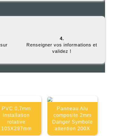
4.
 sur
Renseigner vos informations et
validez !
E
PVC 0,7mm
Panneau Alu
Installation
composite 2mm
rotative
Danger Symbole
105X297mm
attention 200X