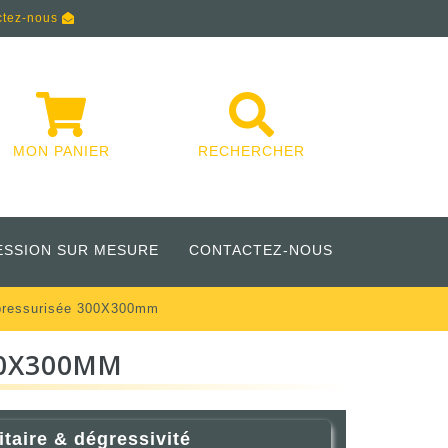
ctez-nous
MON PANIER
RECHERCHER
ESSION SUR MESURE
CONTACTEZ-NOUS
 pressurisée 300X300mm
00X300MM
itaire & dégressivité