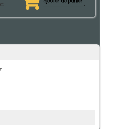
TC
mm