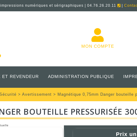
'impressions numériques et sérigraphiques | 04.76.26.20.11
|
Conta
MON COMPTE
 ET REVENDEUR
ADMINISTRATION PUBLIQUE
IMPR
Sécurité
>
Avertissement
> Magnétique 0,75mm Danger bouteille
GER BOUTEILLE PRESSURISÉE 3
tuelle
Prix un