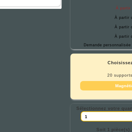
À partir
À partir
À partir
À partir
Demande personnalisée 
Choisissez
20 supports
Magnéti
Sélectionnez votre quan
Soit 1 pièce(s)