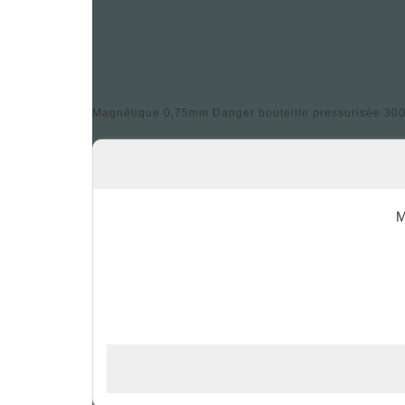
Référence produit : SSAM30X30-20566
Magnétique 0,75mm Danger bouteille pressurisée 300
M