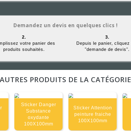
Demandez un devis en quelques clics !
2.
3.
plissez votre panier des
Depuis le panier, cliquez
produits souhaités.
"demande de devis".
AUTRES PRODUITS DE LA CATÉGORI
Sticker Danger
r
Sticker Attention
Substance
peinture fraiche
oxydante
100X100mm
100X100mm