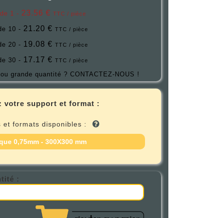
23.56 €
 de 1 -
TTC / pièce
21.20 €
 de 10 -
TTC / pièce
19.08 €
 de 20 -
TTC / pièce
17.17 €
 de 30 -
TTC / pièce
ou grande quantité ?
CONTACTEZ-NOUS !
 votre support et format :
 et formats disponibles :
que 0,75mm - 300X300 mm
tité :