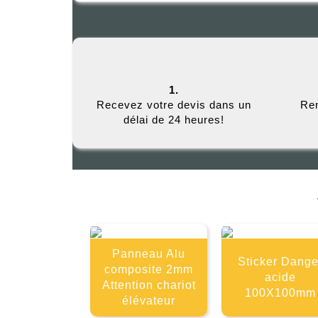
1.
Recevez votre devis dans un
Rem
délai de 24 heures!
Panneau Alu
Sticker Dange
composite 2mm
acide
Attention chariot
100X100mm
élévateur