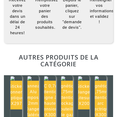
votre
votre
panier,
vos
devis
panier
cliquez
informations
dans un
des
sur
et validez
délai de
produits
"demande
!
24
souhaités.
de devis".
heures!
AUTRES PRODUITS DE LA
CATÉGORIE
Panneau
PVC 0,7mm
Magnétique
Magnétique
Sticker
Sticker
Alu
Attention
0,75mm
0,75mm
Rayonnement
Danger
composite
ligne à
Attention
Attention
optique
Kitesurf
2mm
haute
stockage
arc
105X297mm
200X200mm
Danger
tension
bouteille
électrique
Matériel
300X300mm
de gaz
300X300mm