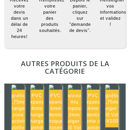
votre
votre
panier,
vos
devis
panier
cliquez
informations
dans un
des
sur
et validez
délai de
produits
"demande
!
24
souhaités.
de devis".
heures!
AUTRES PRODUITS DE LA
CATÉGORIE
Magnétique
PVC
PVC
Panneau
PVC
Magnétique
0,75mm
Expansé
Expansé
Alu
Expansé
0,75mm
Danger
4mm
4mm
composite
4mm
Danger 11
zone
Danger
Attention
2mm
Attention
000 Volts
d'activité
charges
risque
Danger 11
sortie de
100X100mm
sportive
suspendues
d'écrasement
000 Volts
camion