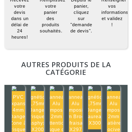
votre
votre
panier,
vos
devis
panier
cliquez
informations
dans un
des
sur
et validez
délai de
produits
"demande
!
24
souhaités.
de devis".
heures!
AUTRES PRODUITS DE LA
CATÉGORIE
PVC
Magnétique
Panneau
Panneau
Magnétique
Panneau
Expansé
0,75mm
Alu
Alu
0,75mm
Alu
4mm
Danger
composite
composite
Danger
composite
Danger
risque
2mm
2mm Broche
Taureau
2mm
Zone à
d'asphyxie
Attention
de fraisage
300X300mm
Matières
risque
200X200mm
risque de
105X297mm
nocives