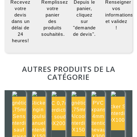
Recevez
Remplissez
Depuis le
Renseigner
votre
votre
panier,
vos
devis
panier
cliquez
informations
dans un
des
sur
et validez
délai de
produits
"demande
!
24
souhaités.
de devis".
heures!
AUTRES PRODUITS DE LA
CATÉGORIE
Magnétique
Sticker
Magnétique
PVC
PVC 0,7mm
Sticker Surf
0,75mm
Engin à
0,75mm
Expansé
Interdiction
interdit
Sens
propulsion
Alcool
4mm
de souder
100X100mm
interdit
manuelle
interdit
Attention
200X200mm
sauf
interdit
150X150mm
chevaux
livraison
150X150mm
300X300mm