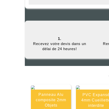
1.
Recevez votre devis dans un
Rem
délai de 24 heures!
Panneau Alu
PVC Expans
composite 2mm
4mm Cueillett
Objets
interdite