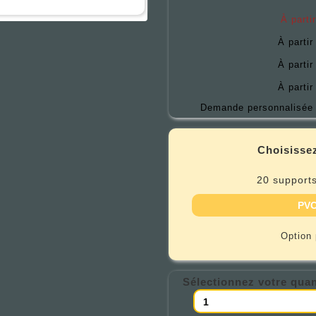
À parti
À partir
À partir
À partir
Demande personnalisée 
Choisissez
20 supports
PVC
Option
Sélectionnez votre quan