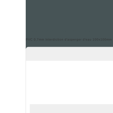
Référence produit : SSIP10X10-22163
PVC 0,7mm Interdiction d'asperger d'eau 100x100mm -