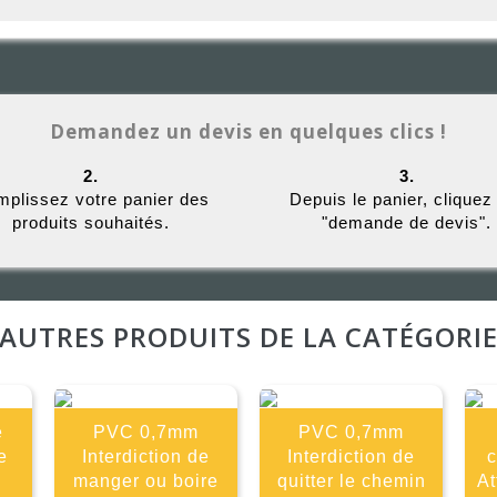
Demandez un devis en quelques clics !
2.
3.
plissez votre panier des
Depuis le panier, cliquez
produits souhaités.
"demande de devis".
AUTRES PRODUITS DE LA CATÉGORI
é
PVC 0,7mm
PVC 0,7mm
e
Interdiction de
Interdiction de
manger ou boire
quitter le chemin
At