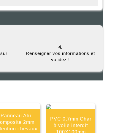
4.
 sur
Renseigner vos informations et
validez !
E
Panneau Alu
PVC 0,7mm Char
composite 2mm
à voile interdit
tention chevaux
100X100mm