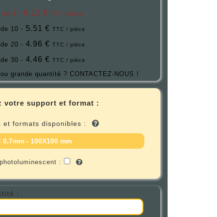
6.12 €
r de 1 -
TTC / pièce
5.51 €
 de 10 -
TTC / pièce
4.96 €
 de 20 -
TTC / pièce
4.46 €
 de 30 -
TTC / pièce
ou grande quantité ?
CONTACTEZ-NOUS !
 votre support et format :
 et formats disponibles :
 0,7mm - 100X100 mm
 photoluminescent :
tité :