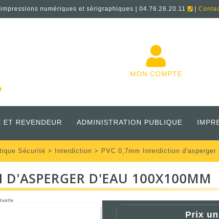
'impressions numériques et sérigraphiques | 04.76.26.20.11
|
Conta
MON COMPTE
 ET REVENDEUR
ADMINISTRATION PUBLIQUE
IMPR
tique Sécurité
>
Interdiction
> PVC 0,7mm Interdiction d'asperge
N D'ASPERGER D'EAU 100X100MM
tuelle
Prix un