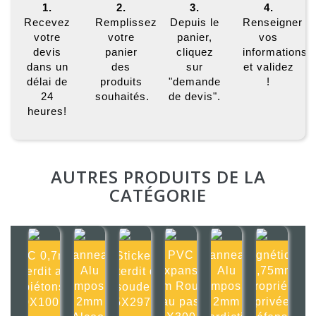
1.
2.
3.
4.
Recevez
Remplissez
Depuis le
Renseigner
votre
votre
panier,
vos
devis
panier
cliquez
informations
dans un
des
sur
et validez
délai de
produits
"demande
!
24
souhaités.
de devis".
heures!
AUTRES PRODUITS DE LA
CATÉGORIE
Panneau
PVC
Panneau
Magnétique
PVC 0,7mm
Sticker
Alu
Expansé
Alu
0,75mm
Interdit aux
Interdit de
composite
4mm Roulez
composite
Propriété
piétons
souder
2mm
au pas
2mm
privée
100X100mm
105X297mm