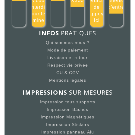
Alcool
300X300mm
Interdiction
défense
interdit
de
d'entre
pour les
s'appuyer
mine
ici
INFOS
PRATIQUES
Qui sommes-nous ?
Mode de paiement
Livraison et retour
Respect vie privée
CU & CGV
Mentions légales
IMPRESSIONS
SUR-MESURES
Impression tous supports
Impression Bâches
Impression Magnétiques
Impression Stickers
Impression panneau Alu