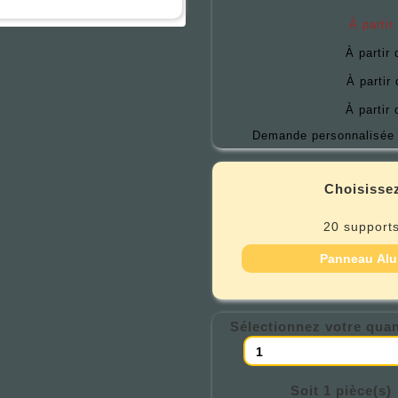
À partir
À partir
À partir
À partir
Demande personnalisée 
Choisissez
20 supports
Panneau Alu
Sélectionnez votre quan
Soit 1 pièce(s)