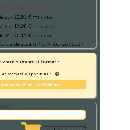
13.92 €
 de 1 -
TTC / pièce
12.53 €
 de 10 -
TTC / pièce
11.28 €
 de 20 -
TTC / pièce
10.15 €
 de 30 -
TTC / pièce
ou grande quantité ?
CONTACTEZ-NOUS !
 votre support et format :
 et formats disponibles :
 composite 2mm - 150X150 mm
tité :