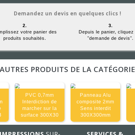
Demandez un devis en quelques clics !
2.
3.
plissez votre panier des
Depuis le panier, cliquez
produits souhaités.
"demande de devis".
AUTRES PRODUITS DE LA CATÉGORI
PVC 0,7mm
Panneau Alu
m
Interdiction de
composite 2mm
e
marcher sur la
Sens interdit
3
surface 300X30
300X300mm
IMPRESSIONS
SUR-
SERVICES &