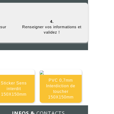
4.
 sur
Renseigner vos informations et
validez !
E
PVC 0,7mm
Sticker Sens
Interdiction de
interdit
toucher
150X150mm
150X150mm
INFOS &
CONTACTS