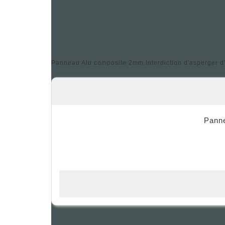
Référence produit : SSIA15X15-22176
Panneau Alu composite 2mm Interdiction d'asperger d
Panne