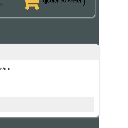
TC
X150mm