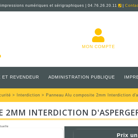
'impressions numériques et sérigraphiques | 04.76.26.20.11
|
Conta
MON COMPTE
 ET REVENDEUR
ADMINISTRATION PUBLIQUE
IMPR
curité
>
Interdiction
> Panneau Alu composite 2mm Interdiction d
 2MM INTERDICTION D'ASPERGE
tuelle
Prix un