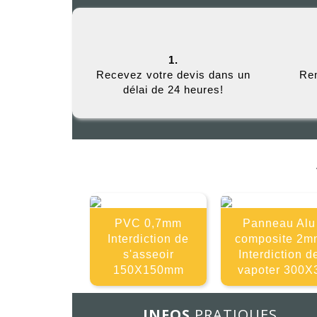
1.
Recevez votre devis dans un
Rem
délai de 24 heures!
PVC 0,7mm
Panneau Alu
Interdiction de
composite 2m
s'asseoir
Interdiction d
150X150mm
vapoter 300X
INFOS
PRATIQUES