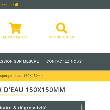
ctez-nous
MON PANIER
RECHERCHER
ESSION SUR MESURE
CONTACTEZ-NOUS
'asperger d'eau 150X150mm
R D'EAU 150X150MM
itaire & dégressivité