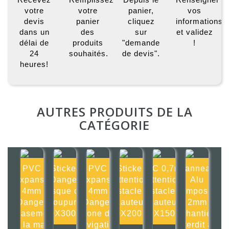
votre
votre
panier,
vos
devis
panier
cliquez
informations
dans un
des
sur
et validez
délai de
produits
"demande
!
24
souhaités.
de devis".
heures!
AUTRES PRODUITS DE LA
CATÉGORIE
PVC
Sticker
PVC
Sticker
PVC 0,7mm
Panneau
Expansé
Danger
Expansé
Attention
Attention
Alu
4mm
risque de
4mm
obstacle en
obstacle en
composite
Danger
coupure
Danger
hauteur
hauteur
2mm
écrasement
300X300mm
Zone de
200X200mm
150X150mm
Chantier
de la main
navigation
interdit au